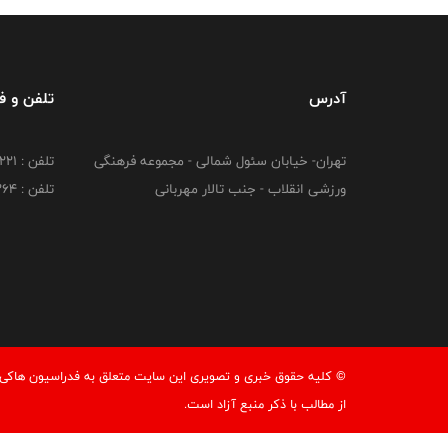
آدرس
تلفن و 
تهران- خیابان سئول شمالی - مجموعه فرهنگی
تلفن : 26216221
ورزشی انقلاب - جنب تالار مهربانی
تلفن : 26216264
© کليه حقوق خبری و تصويری اين سايت متعلق به فدراسيون هاکی ج
از مطالب با ذكر منبع آزاد است.