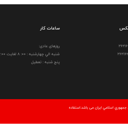
فکس
ساعات کار
روزهای عادی:
شنبه الي چهارشنبه : 00: 8 لغايت 16:00
پنج شنبه : تعطیل
مهوري اسلامي ايران می باشد.استفاده