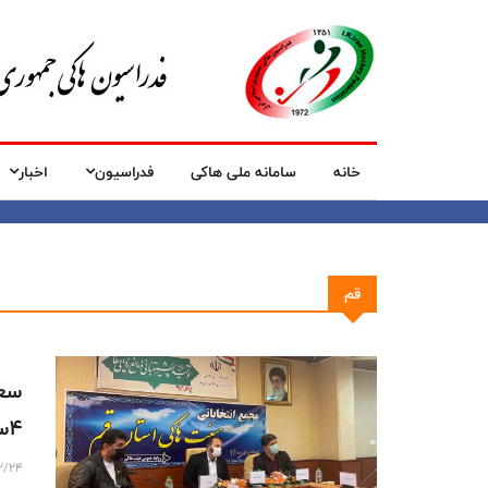
خانه
سامانه ملی هاکی
فدراسیون
اخبار
قم
۴سال رییس هیات هاکی استان قم شد
2/24