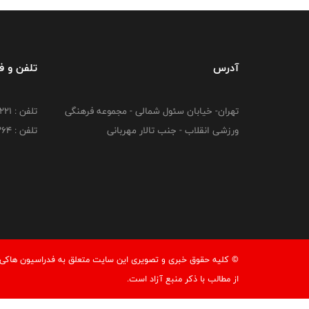
آدرس
تلفن و 
تهران- خیابان سئول شمالی - مجموعه فرهنگی
تلفن : 26216221
ورزشی انقلاب - جنب تالار مهربانی
تلفن : 26216264
© کليه حقوق خبری و تصويری اين سايت متعلق به فدراسيون هاکی ج
از مطالب با ذكر منبع آزاد است.