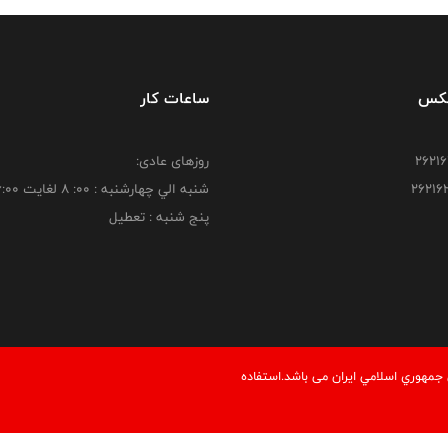
فکس
ساعات کار
روزهای عادی:
شنبه الي چهارشنبه : 00: 8 لغايت 16:00
پنج شنبه : تعطیل
مهوري اسلامي ايران می باشد.استفاده