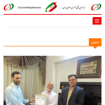
-
-
-
-
اصفهان
-
-