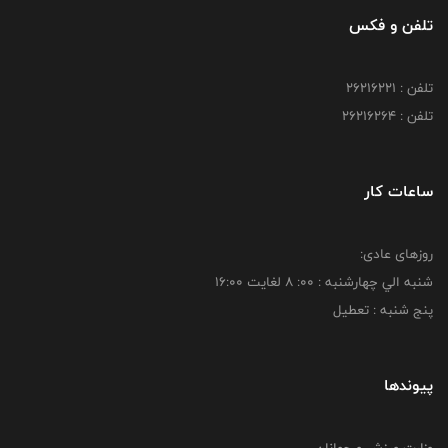
تلفن و فکس
تلفن : 26216221
تلفن : 26216264
ساعات کار
روزهای عادی:
شنبه الي چهارشنبه : 00: 8 لغايت 16:00
پنج شنبه : تعطیل
پیوندها
وزارت ورزش و جوانان