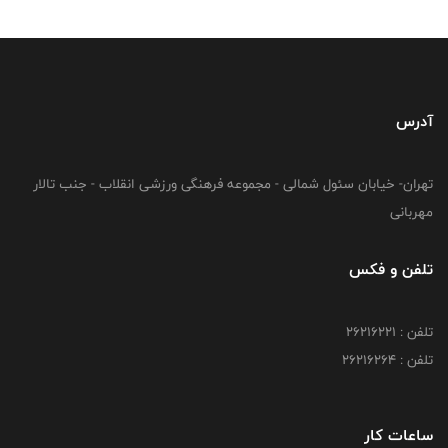
آدرس
تهران- خیابان سئول شمالی - مجموعه فرهنگی ورزشی انقلاب - جنب تالار
مهربانی
تلفن و فکس
تلفن : 26216221
تلفن : 26216264
ساعات کار