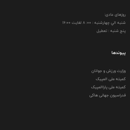
روزهای عادی:
شنبه الي چهارشنبه : 00: 8 لغايت 16:00
پنج شنبه : تعطیل
پیوندها
وزارت ورزش و جوانان
کمیته ملی المپیک
کمیته ملی پاراالمپیک
فدراسیون جهانی هاکی