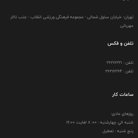
تهران- خیابان سئول شمالی - مجموعه فرهنگی ورزشی انقلاب - جنب تالار
مهربانی
تلفن و فکس
تلفن : 26216221
تلفن : 26216264
ساعات کار
روزهای عادی:
شنبه الي چهارشنبه : 00: 8 لغايت 16:00
پنج شنبه : تعطیل