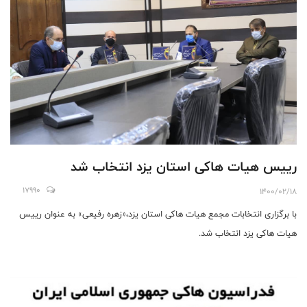
رییس هیات ها‌کی استان یزد انتخاب شد
17990
1400/02/18
با برگزاری انتخابات مجمع هيا‌ت ها‌كی استان یزد،«زهره رفیعی» به عنوان ر‌ييس
هيا‌ت ها‌كی یزد انتخاب شد.