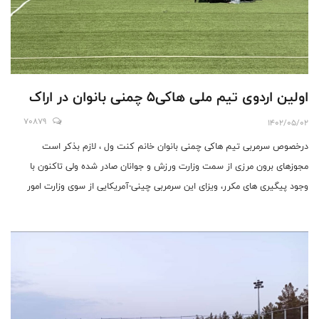
اولین اردوی تیم ملی هاکی۵ چمنی بانوان در اراک
70879
1402/05/02
درخصوص سرمربی تیم هاکی چمنی بانوان خانم کنت ول ، لازم بذکر است
مجوزهای برون مرزی از سمت وزارت ورزش و جوانان صادر شده ولی تاکنون با
وجود پیگیری های مکرر، ویزای این سرمربی چینی-آمریکایی از سوی وزارت امور
خارجه صادر نشده که این امر سبب عدم حضور وی در اردوی تیم ملی بانوان
میباشد