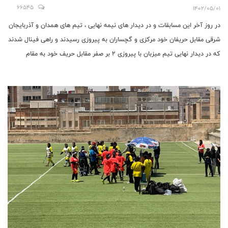
66545
1402/05/01
در روز آخر این مسابقات و در دیدار های نیمه نهایی ، تیم های همدان و آذربایجان
شرقی مقابل حریفان خود مرکزی و گچساران به پیروزی رسیدند و راهی فینال شدند
که در دیدار نهایی تیم میزبان با پیروزی ۲ بر صفر مقابل حریف خود به مقام
قهرمانی دست یافت و آذربایجان شرقی در جایگاه دوم قرار گرفت. همچنین در
دیدار رده بندی تیم مرکزی با نتیجه ۱ بر صفر مقابل کهگیلویه و
بویراحمد(گچساران) جایگاه سوم مسابقات را به خود اختصاص داد .