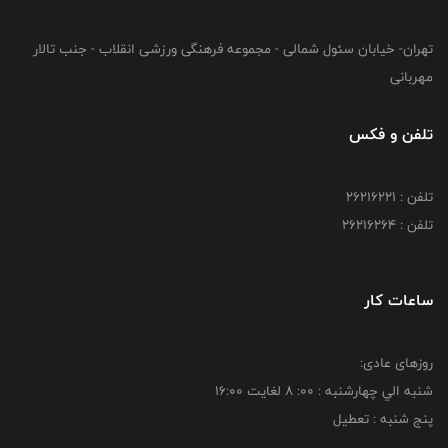
تهران- خیابان سئول شمالی - مجموعه فرهنگی ورزشی انقلاب - جنب تالار
مهربانی
تلفن و فکس
تلفن : 26216221
تلفن : 26216264
ساعات کار
روزهای عادی:
شنبه الي چهارشنبه : 00: 8 لغايت 16:00
پنج شنبه : تعطیل