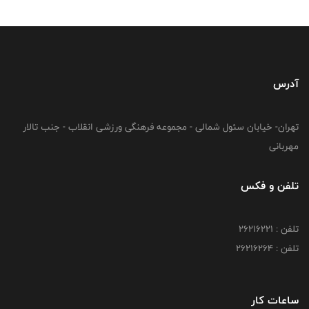
آدرس
تهران- خیابان سئول شمالی - مجموعه فرهنگی ورزشی انقلاب - جنب تالار
مهربانی
تلفن و فکس
تلفن : 26216221
تلفن : 26216264
ساعات کار