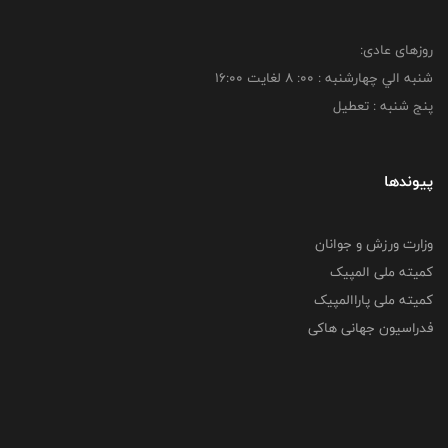
روزهای عادی:
شنبه الي چهارشنبه : 00: 8 لغايت 16:00
پنج شنبه : تعطیل
پیوندها
وزارت ورزش و جوانان
کمیته ملی المپیک
کمیته ملی پاراالمپیک
فدراسیون جهانی هاکی