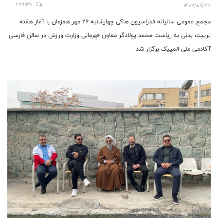
داخل سالن دارای پتانسیل خوبی است
32249
1402/09/24
مجمع عمومی سالیانه فدراسیون هاکی چهارشنبه ۲۶ مهر همزمان با آغاز هفته
تربیت بدنی به ریاست محمد پولادگر معاون قهرمانی وزارت ورزش در سالن فارسی
آکادمی ملی المپیک برگزار شد