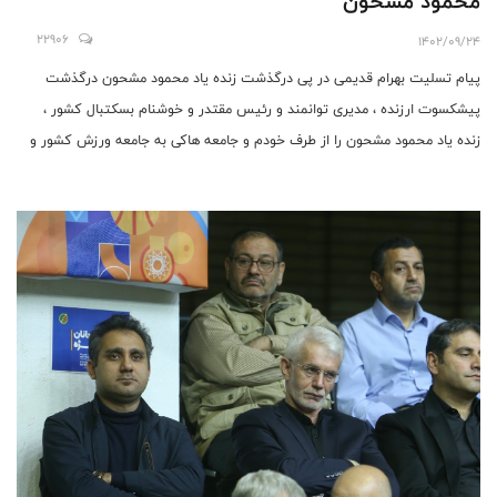
محمود مشحون
22906
1402/09/24
‌پیام تسلیت بهرام قدیمی در پی درگذشت زنده یاد محمود مشحون درگذشت
پیشکسوت ارزنده ، مدیری توانمند و رئیس مقتدر و خوشنام بسکتبال کشور ،
زنده یاد محمود مشحون را از طرف خودم و جامعه هاکی به جامعه ورزش کشور و
خانواده بسکتبال تسلیت عرض میکنم و برای آن مرحوم مغفور از درگاه پروردگار
عالمیان طلب آمرزش و آرامش ابدی دارم. بهرام قدیمی - رئیس فدراسیون هاکی
جمهوری اسلامی ایران