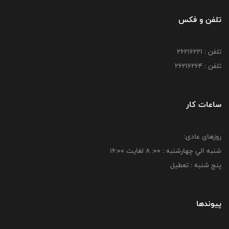
تلفن و فکس
تلفن : 26216221
تلفن : 26216264
ساعات کار
روزهای عادی:
شنبه الي چهارشنبه : 00: 8 لغايت 16:00
پنج شنبه : تعطیل
پیوندها