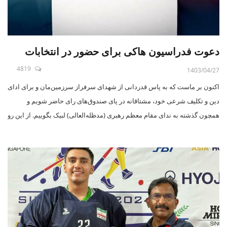
دعوت فدراسیون‌ هاکی برای حضور در انتخابات
4819
1403/04/27
اکنون بر ماست که به پاس قدردانی از شهدای سرفراز سرزمین‌مان و برای ادای
دین و تکلیف شرعی خود، مشتاقانه در پای صندوق‌های رای حاضر شویم و
همچون گذشته به ندای مقام معظم رهبری (مدظله‌العالی) لبیک بگوییم. از این رو
وعده همه ما، حضور مقتدرانه در پای صندوق‌های رای در روز ۸ تیرماه سال جاری
برای خلق حماسه‌ای دیگر است تا موجب رضایت و خشنودی حضرت حق و
شادی دل امام عصر حضرت بقیه‌الله الاعظم(عج) شویم.