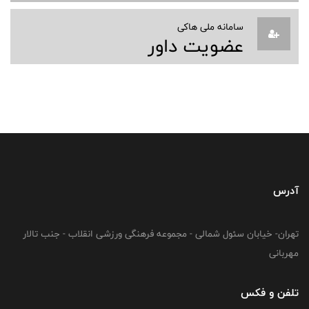
سامانه ملی هاکی
عضویت داور
آدرس
تهران- خیابان سئول شمالی - مجموعه فرهنگی ورزشی انقلاب - جنب تالار
مهربانی
تلفن و فکس