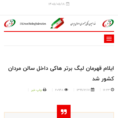
1405/05/18
-
-
-
-
ایلام قهرمان لیگ برتر هاکی داخل سالن مردان
-
کشور شد
-
16:23
1399/12/17
20948
چاپ خبر