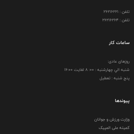
تلفن : 26216221
تلفن : 26216264
ساعات کار
روزهای عادی:
شنبه الي چهارشنبه : 00: 8 لغايت 16:00
پنج شنبه : تعطیل
پیوندها
وزارت ورزش و جوانان
کمیته ملی المپیک