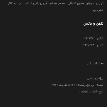
تهران- خیابان سئول شمالی - مجموعه فرهنگی ورزشی انقلاب - جنب تالار
مهربانی
تلفن و فکس
تلفن : 26216221
تلفن : 26216264
ساعات کار
روزهای عادی:
شنبه الي چهارشنبه : 00: 8 لغايت 16:00
پنج شنبه : تعطیل