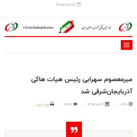
1405/05/15
-
-
-
-
میرمعصوم سهرابی رئیس هیات هاکی
-
آذربایجان‌شرقی شد
-
09:40
1399/05/14
21461
چاپ خبر