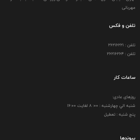
مهربانی
تلفن و فکس
تلفن : 26216221
تلفن : 26216264
ساعات کار
روزهای عادی:
شنبه الي چهارشنبه : 00: 8 لغايت 16:00
پنج شنبه : تعطیل
پیوندها