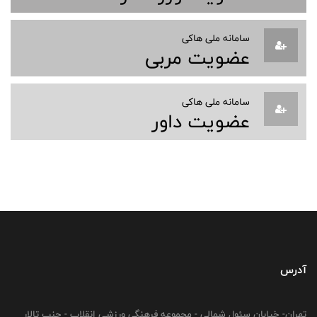
سامانه ملی هاکی
عضویت مربی
سامانه ملی هاکی
عضویت داور
آدرس
تهران- خیابان سئول شمالی - مجموعه فرهنگی ورزشی انقلاب - جنب تالار