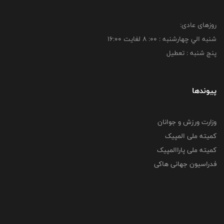
روزهای عادی:
شنبه الي چهارشنبه : 00: 8 لغايت 16:00
پنج شنبه : تعطیل
پیوندها
وزارت ورزش و جوانان
کمیته ملی المپیک
کمیته ملی پاراالمپیک
فدراسیون جهانی هاکی