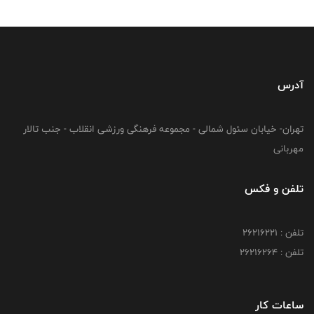
آدرس
تهران- خیابان سئول شمالی - مجموعه فرهنگی ورزشی انقلاب - جنب تالار
مهربانی
تلفن و فکس
تلفن : 26216221
تلفن : 26216264
ساعات کار