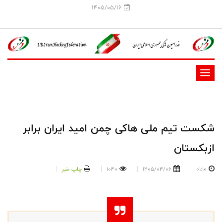
1405/05/16
-
-
-
-
⁨شکست تیم ملی هاکی چمن امید ایران برابر
-
ازبکستان
-
01:10
1405/04/06
1040
چاپ خبر