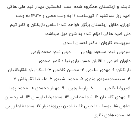
تایلند و ازبکستان همگروه شده است. نخستین دیدار تیم ملی هاکی
امید روز سه‌شنبه ۲ تیرساعت 16 به وقت محلی و 14:30 به وقت
تهران، مقابل ازبکستان برگزار خواهد شد؛ اسامی بازیکنان و کادر تیم
ملی امید هاکی اعزام شده به شرح ذیل میباشد:
سرپرست کاروان : دکتر احسان اسدی
سرمربی تیم: مسعود بهلولی مربی تیم: محمد زارعی
داوران اعزامی : آقایان حسن یاری نیا و ناصر صمدی
بازیکنان: ۱- مهدی سلیمی ۲- محسن کاظمی ۳- اشکان ذوالفقارخانیان
۴- سیدمحمدمهدی منوری ۵- محمد رشیدی ۶- علیرضا تقی‌تاش ۷-
امیررضا خلجی ۸- پارسا رجبی ۹- مهیار محمدی ۱۰- محمد پویا
۱۱- مهدی گلستان ۱۲- نیما مصلحی ۱۳- محمدرضا بازرسان ۱۴- امیرحسین
شاهی ۱۵- یوسف عابدینی ۱۶- بنیامین نیرومندتبار 17- محمدطاها زارعی
۱۸- محمدهادی نظری