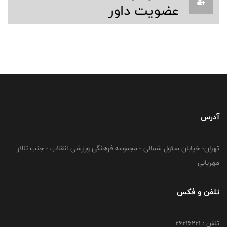
عضویت داور
آدرس
تهران- خیابان سئول شمالی - مجموعه فرهنگی ورزشی انقلاب - جنب تالار
مهربانی
تلفن و فکس
تلفن : 26216221