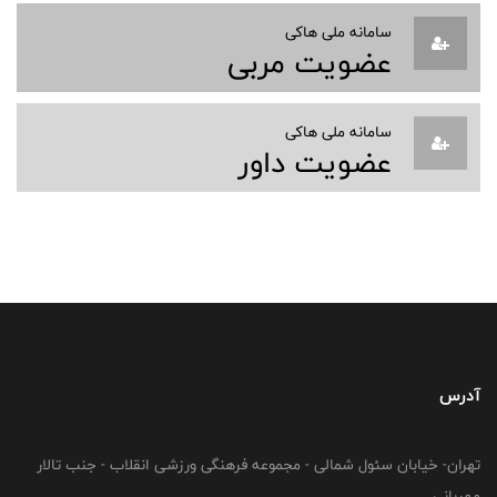
سامانه ملی هاکی
عضویت مربی
سامانه ملی هاکی
عضویت داور
آدرس
تهران- خیابان سئول شمالی - مجموعه فرهنگی ورزشی انقلاب - جنب تالار
مهربانی