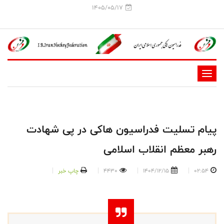
1405/05/17
-
-
-
-
پیام تسلیت فدراسیون هاکی در پی شهادت
-
رهبر معظم انقلاب اسلامی
-
02:54
1404/12/15
4430
چاپ خبر