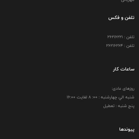
تلفن و فکس
تلفن : 26216221
تلفن : 26216264
ساعات کار
روزهای عادی:
شنبه الي چهارشنبه : 00: 8 لغايت 16:00
پنج شنبه : تعطیل
پیوندها