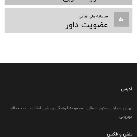
سامانه ملی هاکی
عضویت داور
آدرس
تهران- خیابان سئول شمالی - مجموعه فرهنگی ورزشی انقلاب - جنب تالار
مهربانی
تلفن و فکس