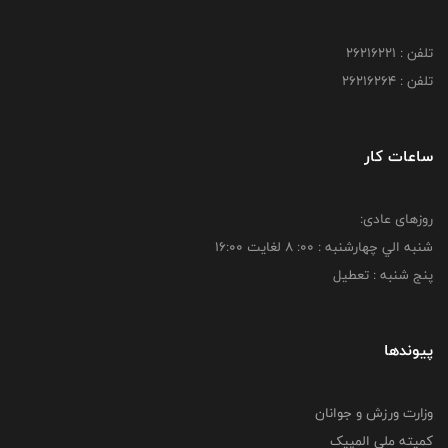
تلفن : 26216221
تلفن : 26216264
ساعات کار
روزهای عادی:
شنبه الي چهارشنبه : 00: 8 لغايت 16:00
پنج شنبه : تعطیل
پیوندها
وزارت ورزش و جوانان
کمیته ملی المپیک