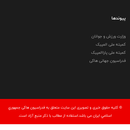
پیوندها
وزارت ورزش و جوانان
کمیته ملی المپیک
کمیته ملی پاراالمپیک
فدراسیون جهانی هاکی
© کليه حقوق خبری و تصويری اين سايت متعلق به فدراسيون هاکی جمهوري
اسلامي ايران می باشد.استفاده از مطالب با ذكر منبع آزاد است.