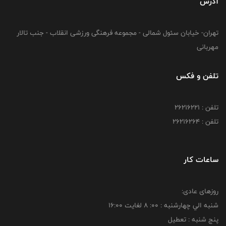
آدرس
تهران- خیابان سئول شمالی - مجموعه فرهنگی ورزشی انقلاب - جنب تالار
مهربانی
تلفن و فکس
تلفن : 26216221
تلفن : 26216264
ساعات کار
روزهای عادی:
شنبه الي چهارشنبه : 00: 8 لغايت 16:00
پنج شنبه : تعطیل