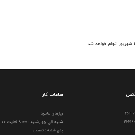
فکس
ساعات کار
روزهای عادی:
شنبه الي چهارشنبه : 00: 8 لغايت 16:00
پنج شنبه : تعطیل