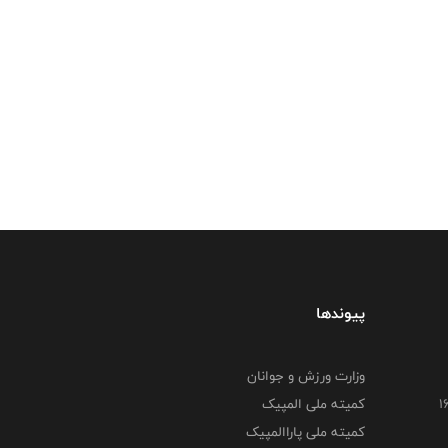
پیوندها
وزارت ورزش و جوانان
کمیته ملی المپیک
کمیته ملی پاراالمپیک