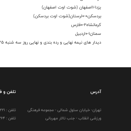
یزد۱-۱اصفهان (شوت اوت اصفهان)
بردسکن۰-۰لرستان(شوت اوت بردسکن)
کرمانشاه۲-۰فارس
سمنان۱-۰اردبیل
دیدار های نیمه نهایی و رده بندی و نهایی روز سه شنبه ۲۵ شهریور انجام خواهد شد.
آدرس
تلفن و 
تهران- خیابان سئول شمالی - مجموعه فرهنگی
تلفن : 26216221
ورزشی انقلاب - جنب تالار مهربانی
تلفن : 26216264