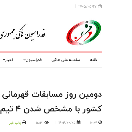
1405/05/17
خانه
سامانه ملی هاکی
فدراسیون
اخبار
کشور با مشخص شدن ۴ تیم صعود کننده به نیمه نهایی
10:49
1404/06/25
5831
چاپ خبر