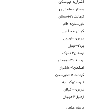
آشرقی۰-۰بردسکن
همدان۰-۰اصفهان
کرمانشاه۲-۱سمنان
خوزستان۰-۰قم
گیلان ۰-۰ آغربی
فارس۰-۰اردبیل
یزد۲-۰تهران
لرستان۲-۰کهک
بردسکن۳-۰همدان
اصفهان۱-۰مازندران
کرمانشاه۱-۰خوزستان
قم۰-۰کهگیلویه
فارس۰-۰گیلان
اردبیل۳-۰زنجان
مرحله حذفی: