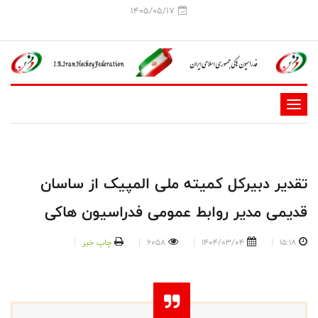
1405/05/17
-
-
-
-
تقدیر دبیرکل کمیته ملی المپیک از ساسان
-
قدیمی مدیر روابط عمومی فدراسیون هاکی
-
15:18
1404/03/04
6058
چاپ خبر