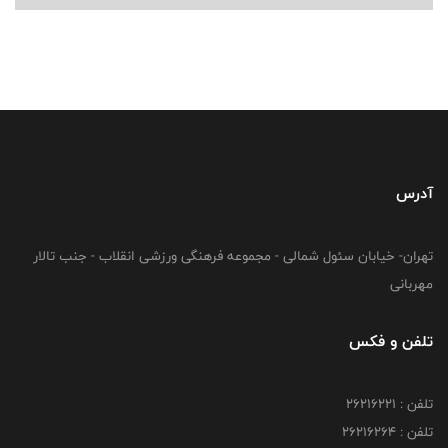
آدرس
تهران- خیابان سئول شمالی - مجموعه فرهنگی ورزشی انقلاب - جنب تالار
مهربانی
تلفن و فکس
تلفن : 26216221
تلفن : 26216264