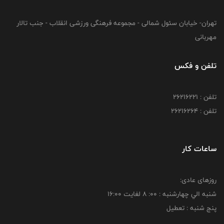
تهران- خیابان سئول شمالی - مجموعه فرهنگی ورزشی انقلاب - جنب تالار
مهربانی
تلفن و فکس
تلفن : 26216221
تلفن : 26216264
ساعات کار
روزهای عادی:
شنبه الي چهارشنبه : 00: 8 لغايت 16:00
پنج شنبه : تعطیل