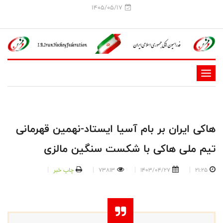
1405/05/17
-
-
-
-
هاکی ایران بر بام آسیا ایستاد-نهمین قهرمانی
-
تیم ملی هاکی با شکست سنگین مالزی
-
21:25
1403/04/27
73813
چاپ خبر