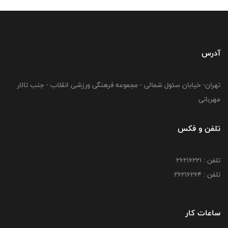
آدرس
تهران- خیابان سئول شمالی - مجموعه فرهنگی ورزشی انقلاب - جنب تالار
مهربانی
تلفن و فکس
تلفن : 26216221
تلفن : 26216264
ساعات کار