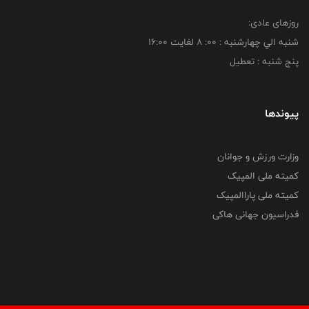
روزهای عادی:
شنبه الي چهارشنبه : 00: 8 لغايت 16:00
پنج شنبه : تعطیل
پیوندها
وزارت ورزش و جوانان
کمیته ملی المپیک
کمیته ملی پاراالمپیک
فدراسیون جهانی هاکی