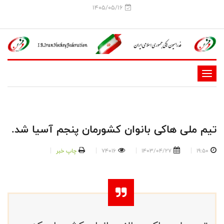
1405/05/16
-
-
-
-
تیم ملی هاکی بانوان کشورمان پنجم آسیا شد.
-
-
19:50
1403/04/27
74016
چاپ خبر