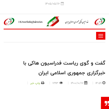
1405/05/16
-
-
-
-
گفت و گوی ریاست فدراسیون هاکی با
-
خبرگزاری جمهوری اسلامی ایران
-
14:59
1400/10/17
7993
چاپ خبر