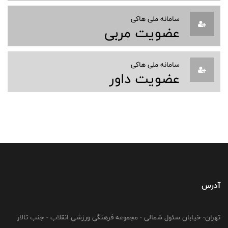
سامانه ملی هاکی
عضویت مربی
سامانه ملی هاکی
عضویت داور
آدرس
تهران- خیابان سئول شمالی - مجموعه فرهنگی ورزشی انقلاب - جنب تالار