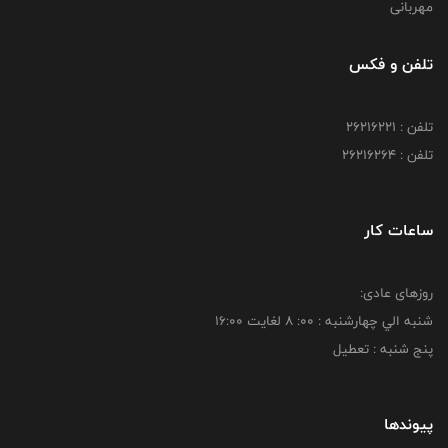
مهربانی
تلفن و فکس
تلفن : 26216221
تلفن : 26216264
ساعات کار
روزهای عادی:
شنبه الي چهارشنبه : 00: 8 لغايت 16:00
پنج شنبه : تعطیل
پیوندها