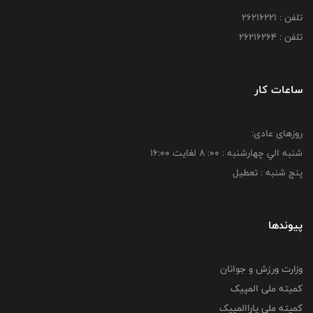
تلفن : 26216221
تلفن : 26216264
ساعات کار
روزهای عادی:
شنبه الي چهارشنبه : 00: 8 لغايت 16:00
پنج شنبه : تعطیل
پیوندها
وزارت ورزش و جوانان
کمیته ملی المپیک
کمیته ملی پاراالمپیک