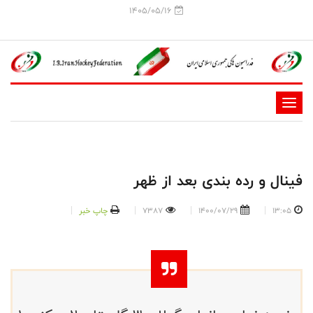
1405/05/16
-
-
-
-
فینال و رده بندی بعد از ظهر
-
-
13:05
1400/07/29
7387
چاپ خبر