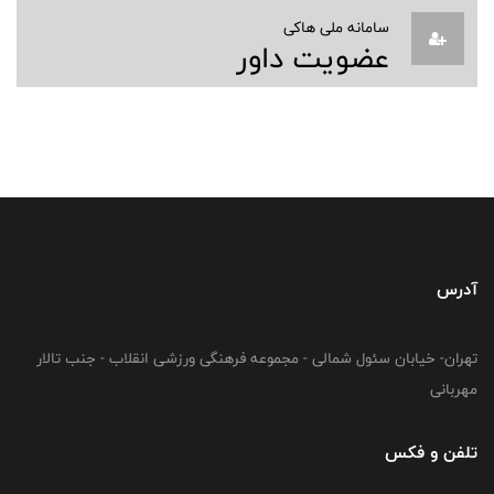
سامانه ملی هاکی
عضویت داور
آدرس
تهران- خیابان سئول شمالی - مجموعه فرهنگی ورزشی انقلاب - جنب تالار
مهربانی
تلفن و فکس