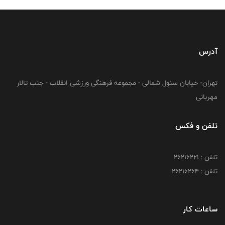
آدرس
تهران- خیابان سئول شمالی - مجموعه فرهنگی ورزشی انقلاب - جنب تالار
مهربانی
تلفن و فکس
تلفن : 26216221
تلفن : 26216264
ساعات کار