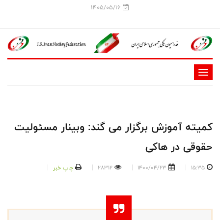
1405/05/16
-
-
-
-
کمیته آموزش برگزار می گند: وبینار مسئولیت
-
حقوقی در هاکی
-
15:35
1400/04/23
28312
چاپ خبر