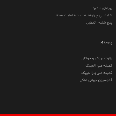
روزهای عادی:
شنبه الي چهارشنبه : 00: 8 لغايت 16:00
پنج شنبه : تعطیل
پیوندها
وزارت ورزش و جوانان
کمیته ملی المپیک
کمیته ملی پاراالمپیک
فدراسیون جهانی هاکی