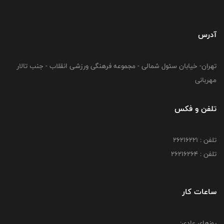
آدرس
تهران- خیابان سئول شمالی - مجموعه فرهنگی ورزشی انقلاب - جنب تالار
مهربانی
تلفن و فکس
تلفن : 26216221
تلفن : 26216264
ساعات کار
روزهای عادی: