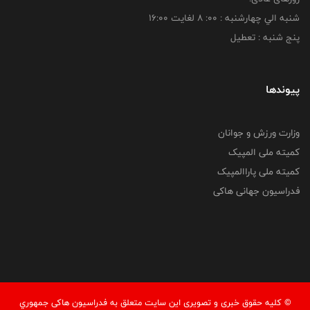
شنبه الي چهارشنبه : 00: 8 لغايت 16:00
پنج شنبه : تعطیل
پیوندها
وزارت ورزش و جوانان
کمیته ملی المپیک
کمیته ملی پاراالمپیک
فدراسیون جهانی هاکی
© کليه حقوق خبری و تصويری اين سايت متعلق به فدراسيون هاکی جمهوري