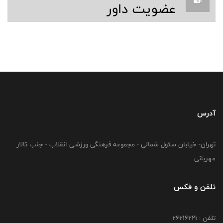
عضویت داور
آدرس
تهران- خیابان سئول شمالی - مجموعه فرهنگی ورزشی انقلاب - جنب تالار
مهربانی
تلفن و فکس
تلفن : 26216221