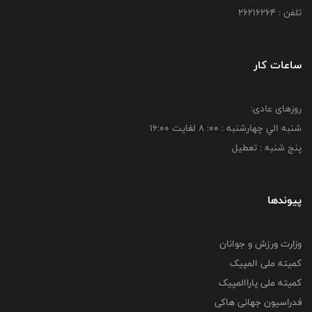
تلفن : 26216264
ساعات کار
روزهای عادی:
شنبه الي چهارشنبه : 00: 8 لغايت 16:00
پنج شنبه : تعطیل
پیوندها
وزارت ورزش و جوانان
کمیته ملی المپیک
کمیته ملی پاراالمپیک
فدراسیون جهانی هاکی