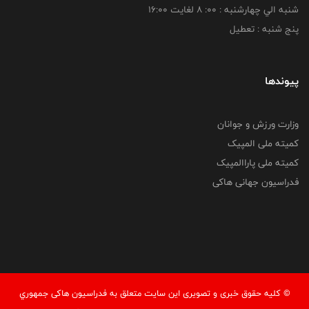
شنبه الي چهارشنبه : 00: 8 لغايت 16:00
پنج شنبه : تعطیل
پیوندها
وزارت ورزش و جوانان
کمیته ملی المپیک
کمیته ملی پاراالمپیک
فدراسیون جهانی هاکی
© کليه حقوق خبری و تصويری اين سايت متعلق به فدراسيون هاکی جمهوري