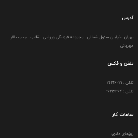
آدرس
تهران- خیابان سئول شمالی - مجموعه فرهنگی ورزشی انقلاب - جنب تالار
مهربانی
تلفن و فکس
تلفن : 26216221
تلفن : 26216264
ساعات کار
روزهای عادی: