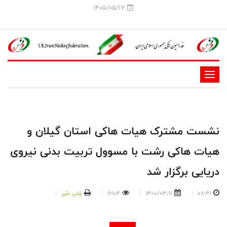
1405/05/17
-
-
-
-
نشست مشترک هیات‌ ها‌کی استان گیلان و
-
هیات ها‌کی رشت با مسو‌ول تربیت بدنی نیروی
-
دریایی برگزار شد
08:31
1400/03/11
16104
چاپ خبر