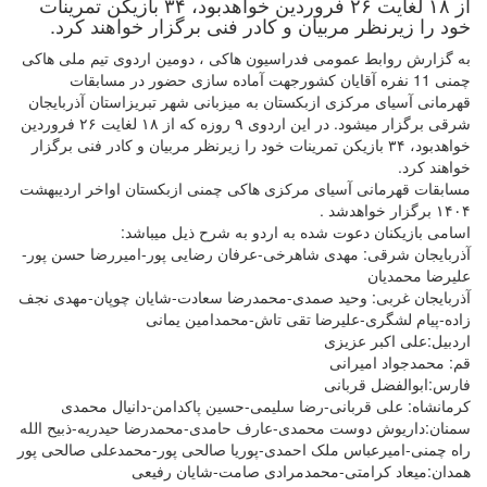
از ۱۸ لغایت ۲۶ فروردین خواهدبود، ۳۴ بازیکن تمرینات
خود را زیرنظر مربیان و کادر فنی برگزار خواهند کرد.
به گزارش روابط عمومی فدراسیون هاکی ، دومین اردوی تیم ملی هاکی
چمنی 11 نفره آقایان کشورجهت آماده سازی حضور در مسابقات
قهرمانی آسیای مرکزی ازبکستان به میزبانی شهر تبریزاستان آذربایجان
شرقی برگزار میشود. در این اردوی ۹ روزه که از ۱۸ لغایت ۲۶ فروردین
خواهدبود، ۳۴ بازیکن تمرینات خود را زیرنظر مربیان و کادر فنی برگزار
خواهند کرد.
مسابقات قهرمانی آسیای مرکزی هاکی چمنی ازبکستان اواخر اردیبهشت
۱۴۰۴ برگزار خواهدشد .
اسامی بازیکنان دعوت شده به اردو به شرح ذیل میباشد:
آذربایجان شرقی: مهدی شاهرخی-عرفان رضایی پور-امیررضا حسن پور-
علیرضا محمدیان
آذربایجان غربی: وحید صمدی-محمدرضا سعادت-شایان چوپان-مهدی نجف
زاده-پیام لشگری-علیرضا تقی تاش-محمدامین یمانی
اردبیل:علی اکبر عزیزی
قم: محمدجواد امیرانی
فارس:ابوالفضل قربانی
کرمانشاه: علی قربانی-رضا سلیمی-حسین پاکدامن-دانیال محمدی
سمنان:داریوش دوست محمدی-عارف حامدی-محمدرضا حیدریه-ذبیح الله
راه چمنی-امیرعباس ملک احمدی-پوریا صالحی پور-محمدعلی صالحی پور
همدان:میعاد کرامتی-محمدمرادی صامت-شایان رفیعی