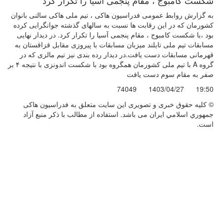
به گزارش روابط عمومی فدراسیون هاکی ، تیم ملی هاکی سالنی بانوان
کشورمان که در این رقابت ها نسبت به سالهای گذشته جوانگرایی کرده
بود ،با شکست کامبوج ، مقام پنجمی آسیا را تکرار کرد. در دیدار نهایی
مسابقات تیم ملی تایلند میزبان مسابقات با پیروزی مقابل قزاقستان به
قهرمانی مسابقات دست یافت.در دیدار رده بندی نیز تیم مالزی که در
گروه A با تیم ملی کشورمان همگروه بود با شکست اندونزی با نتیجه ۴ بر
صفر به مقام سوم دست یافت
74049
1403/04/27
19:50
© کليه حقوق خبری و تصويری اين سايت متعلق به فدراسيون هاکی
جمهوري اسلامي ايران می باشد. استفاده از مطالب با ذكر منبع آزاد
است.