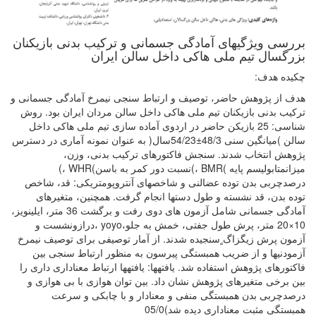
بررسی ویژگیهای آمادگی جسمانی و ترکیب بدنی بازیکنان
بزرگسال تیم ملی هاکی داخل سالن ایران
چکیده هدف:
هدف از پژوهش حاضر، توصیف و ارتباط سنجی نیمرخ آمادگی جسمانی و
ترکیب بدنی بازیکنان تیم ملی هاکی داخل سالن مردان ایران بود. روش
شناسی: 25 بازیکن حاضر در اردوی آماده سازی تیم ملی هاکی داخل
سالن )میانگین سنی 48/3±54/23سال( به عنوان نمونه آماری در دسترس
پژوهش انتخاب شدند. سنجش فاکتورهای ترکیب بدنی، وزن،
میزانمتابولیسم پایه )BMR ،)نسبت دور کمر به باسن)WHR ،)
درصدچربی بدن توده عضالنی و شاخصهای آنتروپومتریکی: قد، شاخص
توده بدن، قد نشسته و طول دستها انجام گرفت. همچنین، متغیرهای
آمادگی جسمانی شامل آزمون های دوی رفت و برگشت 36 متر، ایلینویز،
10×20 متر، پرش طول جفتی، خمش به جلو،yoyo ،درازونشست و
آزمون پرش زیگزاگ ٍسنجیده شدند. از آمار توصیفی برای توصیف نیمرخ
آزمودنیها و از ضریب همبستگی پیرسون به منظور ارتباط سنجی بین
فاکتورهای پژوهش استفاده شد. یافتهها: یافتهها ارتباط معناداری داری را
بین برخی متغیرهای پژوهش نشان داد. بین توان هوازی با بی هوازی و
درصدچربی بدن همبستگی منفی و معنادار و با چابکی و سرعت
همبستگی مثبت معناداری دیده شد)05/0